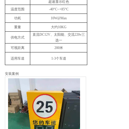
超速显示红色
温度范围
-40°C~+85°C
功耗
10W@Max
重量
大约10KG
直流DC12V、太阳能、交流220v三
供电方式
选一
可视距离
200米
适用车道
1-3个车道
安装案例