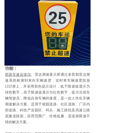
功能：
双面
车速反馈仪
、
雷达测速显示屏
通过多普勒雷达测
速系统检测到来向车辆速度，实时将车辆速度投放
LED屏上，并采用双色提示设计，低于限速值显示为
绿色数字，高于限速值显示为红色数字，提示当前车
辆驾驶员，降低自身车辆的速度，是一款人性化车辆
测速解决方案。适用于校园道路、社区道路、厂区内
部道路、科技产业园区、码头、施工路段及高速公路
及隧道路面，应用范围广、价格低廉，是道路限速不
错的解决方案。