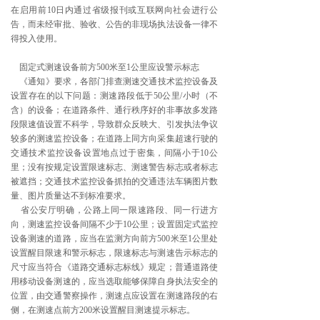
在启用前10日内通过省级报刊或互联网向社会进行公
告，而未经审批、验收、公告的非现场执法设备一律不
得投入使用。
固定式测速设备前方500米至1公里应设警示标志
《通知》要求，各部门排查测速交通技术监控设备及
设置存在的以下问题：测速路段低于50公里/小时（不
含）的设备；在道路条件、通行秩序好的非事故多发路
段限速值设置不科学，导致群众反映大、引发执法争议
较多的测速监控设备；在道路上同方向采集超速行驶的
交通技术监控设备设置地点过于密集，间隔小于10公
里；没有按规定设置限速标志、测速警告标志或者标志
被遮挡；交通技术监控设备抓拍的交通违法车辆图片数
量、图片质量达不到标准要求。
省公安厅明确，公路上同一限速路段、同一行进方
向，测速监控设备间隔不少于10公里；设置固定式监控
设备测速的道路，应当在监测方向前方500米至1公里处
设置醒目限速和警示标志，限速标志与测速告示标志的
尺寸应当符合《道路交通标志标线》规定；普通道路使
用移动设备测速的，应当选取能够保障自身执法安全的
位置，由交通警察操作，测速点应设置在测速路段的右
侧，在测速点前方200米设置醒目测速提示标志。