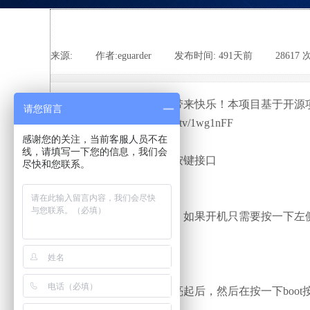
来源:
|
作者:
eguarder
|
发布时间:
491天前
|
28617
感谢使用小智，让他给你带来快乐！本项目基于开源
请您留言
使用视频教程： https://b23.tv/1wg1nFF
如何使用
感谢您的关注，当前客服人员不在
线，请填写一下您的信息，我们会
第一步：先认识一下外观按键接口
尽快和您联系。
1
、启动设备
板子默认出厂是关机状态，如果开机只需要按一下左
提示
板子出厂默认带有固件
2
、配网状态
按一下复位按键，等屏幕亮起后，然后在按一下
boot
3
、配网步骤