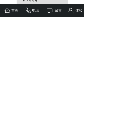
首页
电话
留言
体验
车载雷达测速仪原理及应用
2022-04-07