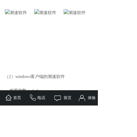
（2）windows客户端的
测速软件
推荐指数：☆☆
在不具备联网的情况下，采用windows电脑下
首页
电话
留言
体验
载数据是比较麻烦的事情，需要连接
测速仪
设
备网线，或者用热点链接，操作并不方便。
2.数据的传输方式：