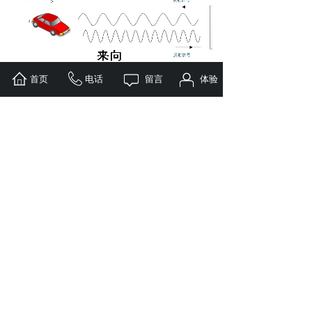
首页
电话
留言
体验
因此，具有以下特点： 车载雷达
1、雷达波束较激光光束（射线）的照射面大，因此雷达测速易于捕捉目
2、雷达测速仪设备可安装在巡逻车上，在运动中的实现检测车速，是“
3、雷达固定测速误差为±1Km/h，完全可以满足对交通违章查处的要求；
4、雷达发射的电磁波波束有一定的张角，固有效测速距离相对于激光测
5、雷达测速仪因技术成熟，价格适中。因此，广受欢迎。
6、雷达测速仪发射波束的张角是一个很重要的技术指标。张角越大，测速准
上一篇：
厂区测速限速抓拍|车辆限速装置|园区测速......
下一篇：
涨知识-高速区间测速允许超速多少？