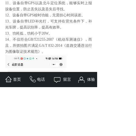
11、设备自带GPS以及北斗定位系统，能够实时上报
设备位置，防止丢失以及丢失后寻找。
12、设备自带GPS校时功能，无需担心时间误差。
13、设备自带LED补光灯，可支持在背光条件下，补
光车牌，提高识别率，提高有效率。
13、功耗低，功耗小于20W。
14、不仅符合GB/T21255-2007《机动车测速仪》，而
且，所抓拍图片满足GA/T 832-2014《道路交通违法行
为图像取证技术规范》。
首页
电话
留言
体验