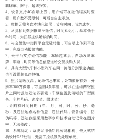
套牌车、限行、超速报警。
4、设备支持4G自动上云，用户端可在微信端实时查
看，用户数不受限制，可后台自主添加。
5、数据无需考虑本地化部署，节省时间，节约成本。
5、从抓拍到数据推送至微信，时间延迟小，基本低于
6s时间，为拦截提供足够的时间。
6、与交警集中指挥平台无缝对接，可自动上传到平台
中，完成自动报警功能。
7、云平台支持短信功能，车辆超速后，自动发送车
牌，车速，时间等信息信息送给交警执勤人员。
8、具有大型汽车和小型汽车在同一路段分别限速功能,
也可设置超低速抓拍。
9、照片清晰度高，记录信息丰富，处罚依据有效：分
辨率300万像素，可监测4条车道，可以在连续两张照
片上同时反映违法四要素（车辆位置及清晰的车型颜
色、车牌号码、速度值、限速值）
，并附有时间日期（年、月、日、时、分、秒、毫
秒）及违法地点名称信息、违法代码，设备编号、防
伪码等，违法数据采用数字水印技术自动记录在图片
中，无法修改；
10、系统稳定：系统采用低功耗智能相机、嵌入式结
构设计DSP处理，无需工控机做为处理单元。