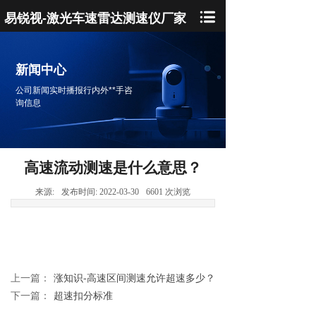
易锐视-激光车速雷达测速仪厂家
新闻中心
公司新闻实时播报行内外**手咨
询信息
高速流动测速是什么意思？
来源:
发布时间:
2022-03-30
6601
次浏览
上一篇：
涨知识-高速区间测速允许超速多少？
下一篇：
超速扣分标准